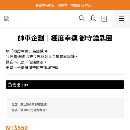
全館消費滿$1500 超商免運 滿$2000 宅配免運！
客服即時問答！點擊右下橘色圈 或 點此！
全館消費滿$1500 超商免運 滿$2000 宅配免運！
帥車企劃｜極度幸運 御守鑰匙圈
以「極度幸運」為靈感 🍀
我們將傳統 お守り外觀融入金屬質感設計，
讓它不只是一個鑰匙圈，
更是一份隨身攜帶的守護與祝福。
售出
30+
全店，滿1,500元 超商免運！
全店，滿2000元 宅配免運！
NT$550