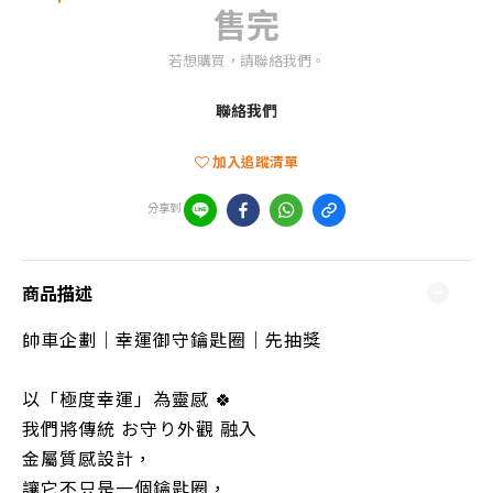
售完
若想購買，請聯絡我們。
聯絡我們
加入追蹤清單
分享到
商品描述
帥車企劃｜幸運御守鑰匙圈｜先抽獎
以「極度幸運」為靈感 🍀
我們將傳統 お守り外觀 融入
金屬質感設計，
讓它不只是一個鑰匙圈，